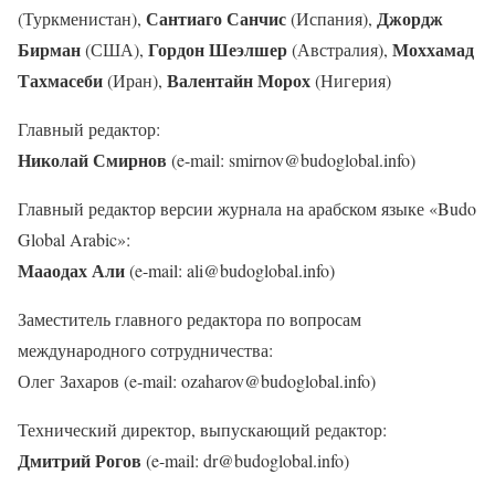
Сантиаго Санчис
Джордж
(Туркменистан),
(Испания),
Бирман
Гордон Шеэлшер
Моххамад
(США),
(Австралия),
Тахмасеби
Валентайн Морох
(Иран),
(Нигерия)
Главный редактор:
Николай Смирнов
(e-mail: smirnov@budoglobal.info)
Главный редактор версии журнала на арабском языке «Budo
Global Arabic»:
Мааодах Али
(e-mail: ali@budoglobal.info)
Заместитель главного редактора по вопросам
международного сотрудничества:
Олег Захаров (e-mail: ozaharov@budoglobal.info)
Технический директор, выпускающий редактор:
Дмитрий Рогов
(e-mail: dr@budoglobal.info)