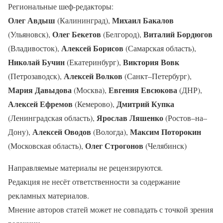
Региональные шеф-редакторы:
Олег Авдыш
Михаил Бакалов
(Калининград),
Олег Бекетов
Виталий Бордюгов
(Ульяновск),
(Белгород),
Алексей Борисов
(Владивосток),
(Самарская область),
Николай Бучин
Виктория Вовк
(Екатеринбург),
Алексей Волков
(Петрозаводск),
(Санкт–Петербург),
Мария Давыдова
Евгения Евсюкова
(Москва),
(ДНР),
Алексей Ефремов
Дмитрий Купка
(Кемерово),
Ярослав Ляшенко
(Ленинградская область),
(Ростов–на–
Алексей Оводов
Максим Поторокин
Дону),
(Вологда),
Олег Строгонов
(Московская область),
(Челябинск)
Направляемые материалы не рецензируются.
Редакция не несёт ответственности за содержание
рекламных материалов.
Мнение авторов статей может не совпадать с точкой зрения