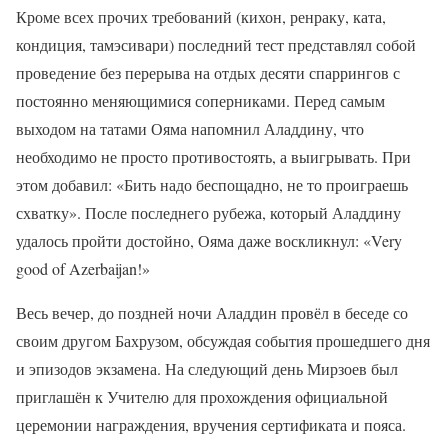
Кроме всех прочих требований (кихон, ренраку, ката,
кондиция, тамэсивари) последний тест представлял собой
проведение без перерыва на отдых десяти спаррингов с
постоянно меняющимися соперниками. Перед самым
выходом на татами Ояма напомнил Аладдину, что
необходимо не просто противостоять, а выигрывать. При
этом добавил: «Бить надо беспощадно, не то проиграешь
схватку». После последнего рубежа, который Аладдину
удалось пройти достойно, Ояма даже воскликнул: «Very
good of Azerbaijan!»
Весь вечер, до поздней ночи Аладдин провёл в беседе со
своим другом Бахрузом, обсуждая события прошедшего дня
и эпизодов экзамена. На следующий день Мирзоев был
приглашён к Учителю для прохождения официальной
церемонии награждения, вручения сертификата и пояса.