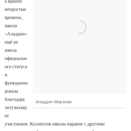
а крайне
непростые
времена,
школа
«Аладдин»
ещё не
имела
официальн
ого статуса
и
функциони
ровала
благодаря
Аладдин Мирзоев
энтузиазму
её
участников. Коллектив школы наравне с другими