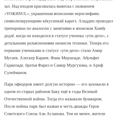
зал. Над входом красовалась вывеска с названием
«YOKHSUL», украшенная японскими иероглифами,
символизирующими кёкусинкай каратэ. Аладдин проводил
тренировки по аналогии с занятиями в японском Хомбу
додзё, когда он находился в статусе ученика «ути-деси», с
детальными разъяснениями нюансов техники. Теперь его
первыми учениками в статусе «ути-деси» стали Амир
Мусаев, Алескер Караев, Фаик Мирзазаде, Абульфат
Гаджизаде, братья Фариз и Самир Мургузовы, и Ариф
Сулейманов.
Парк офицеров имеет долгую историю — его заложили в
одном из старых районов Баку ещё в годы Великой
Отечественной войны. Тогда его называли бульваром.
После войны парк был назван в честь дважды Героя
Советского Союза Ази Асланова. Тем не менее, жители