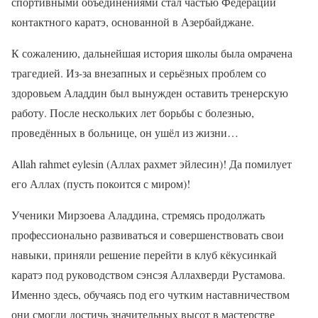
спортивными объединениями стал частью Федерации
контактного каратэ, основанной в Азербайджане.
К сожалению, дальнейшая история школы была омрачена
трагедией. Из-за внезапных и серьёзных проблем со
здоровьем Аладдин был вынужден оставить тренерскую
работу. После нескольких лет борьбы с болезнью,
проведённых в больнице, он ушёл из жизни…
Allah rahmet eylesin (Аллах рахмет эйлесин)! Да помилует
его Аллах (пусть покоится с миром)!
Ученики Мирзоева Аладдина, стремясь продолжать
профессионально развиваться и совершенствовать свои
навыки, приняли решение перейти в клуб кёкусинкай
каратэ под руководством сэнсэя Аллахверди Рустамова.
Именно здесь, обучаясь под его чутким наставничеством
они смогли достичь значительных высот в мастерстве