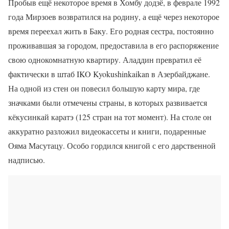
Пробыв ещё некоторое время в Хомбу додзё, в феврале 1992
года Мирзоев возвратился на родину, а ещё через некоторое
время переехал жить в Баку. Его родная сестра, постоянно
проживавшая за городом, предоставила в его распоряжение
свою однокомнатную квартиру. Аладдин превратил её
фактически в штаб IKO Kyokushinkaikan в Азербайджане.
На одной из стен он повесил большую карту мира, где
значками были отмечены страны, в которых развивается
кёкусинкай каратэ (125 стран на тот момент). На столе он
аккуратно разложил видеокассеты и книги, подаренные
Ояма Масутацу. Особо гордился книгой с его дарственной
надписью.