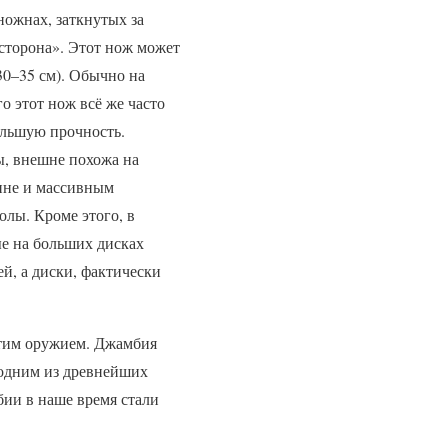
ожнах, заткнутых за
«сторона». Этот нож может
30–35 см). Обычно на
о этот нож всё же часто
ольшую прочность.
ы, внешне похожа на
дине и массивным
лы. Кроме этого, в
ые на больших дисках
ей, а диски, фактически
тим оружием. Джамбия
 одним из древнейших
ии в наше время стали