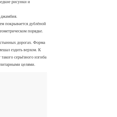
редкие рисунки и
 джамбия.
атем покрывается дублёной
еометрическом порядке.
устынных дорогах. Форма
ешал ездить верхом. К
 такого серьёзного изгиба
илитарными целями.