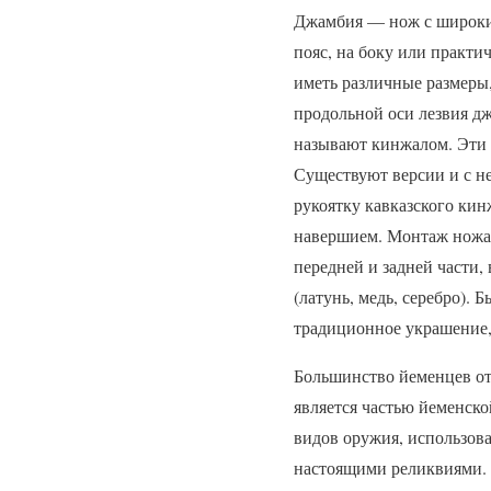
Джамбия — нож с широким
пояс, на боку или практи
иметь различные размеры,
продольной оси лезвия дж
называют кинжалом. Эти р
Существуют версии и с н
рукоятку кавказского ки
навершием. Монтаж ножа 
передней и задней части,
(латунь, медь, серебро).
традиционное украшение,
Большинство йеменцев о
является частью йеменско
видов оружия, использов
настоящими реликвиями.