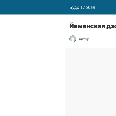
Будо Глобал
Йеменская д
Автор