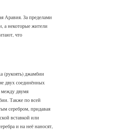
я Аравия. За пределами
, а некоторые жители
итают, что
а (рукоять) джамбии
рме двух соединённых
) между двумя
бии. Также по всей
тым серебром, придавая
ской вставкой или
еребра и на неё наносят,