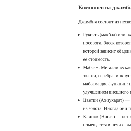
Компоненты джамб
Джамбия состоит из неск
Рукоять (макбад) или, 
носорога, блеск которо
которой зависит её цен
её стоимость.
Мабсам. Металлическая
золота, серебра, инкру
мабсама две функции: п
улучшением внешнего в
Цветки (Аз-зухарат) —
из золота. Иногда они 
Клинок (Носля) — остра
помещается в печи с вы