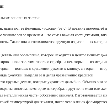
ии
ольких основных частей:
как называют ее йеменцы, «голова» (ра’с). В древние времена её 
го усиливался со временем. Это самая важная часть джамбии, виз
ность. Также она изготавливается вручную из различных матери
 деталь или обрамление, которое находится в центре ценных джа
стированного золотом, чистого серебра, а некоторые — из меди и
ервая — помощь в креплении рукояти к клинку, а вторая — втор
ида джамбии, выделяя её и делая чрезвычайно красивой.
 это круглые детали, которые украшают джамбию. Обычно они зо
покрыты золотом, некоторые из серебра, а другие из меди или жел
я металлическая часть (собственно кинжал). Изготавливается из
сокой температурой для закалки, после чего клинок формируетс