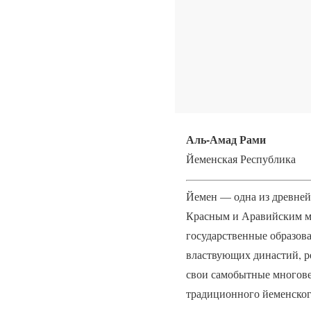
Аль-Амад Рами
Йеменская Республика
Йемен — одна из древней
Красным и Аравийским мо
государственные образова
властвующих династий, ре
свои самобытные многове
традиционного йеменског