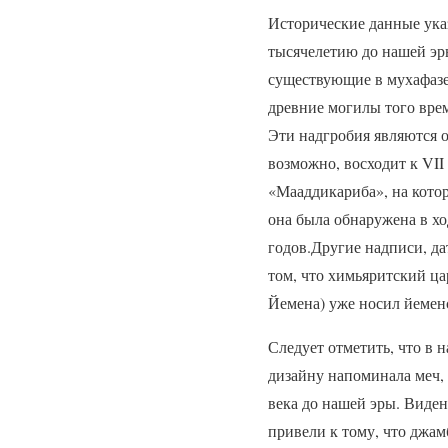
Исторические данные указ
тысячелетию до нашей эр
существующие в мухафазе
древние могилы того вре
Эти надгробия являются о
возможно, восходит к VII
«Мааддикариба», на кото
она была обнаружена в хо
годов.Другие надписи, да
том, что химьяритский ц
Йемена) уже носил йеме
Следует отметить, что в 
дизайну напоминала меч, 
века до нашей эры. Виде
привели к тому, что джам