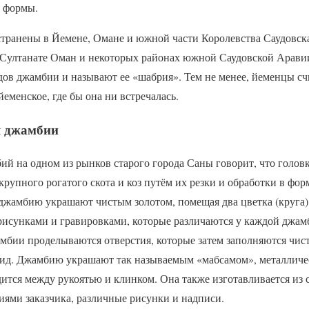
й формы.
транены в Йемене, Омане и южной части Королевства Саудовска
Султанате Оман и некоторых районах южной Саудовской Аравии
дов джамбии и называют ее «шабрия». Тем не менее, йеменцы сч
менское, где бы она ни встречалась.
я джамбии
й на одном из рынков старого города Саны говорит, что головк
 крупного рогатого скота и коз путём их резки и обработки в фо
 джамбию украшают чистым золотом, помещая два цветка (круга
 рисунками и гравировками, которые различаются у каждой джам
мбии проделываются отверстия, которые затем заполняются чис
ид. Джамбию украшают так называемым «мабсамом», металличе
дится между рукоятью и клинком. Она также изготавливается из с
иями заказчика, различные рисунки и надписи.