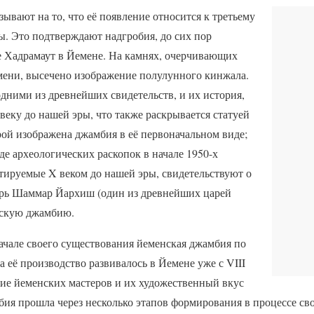
ывают на то, что её появление относится к третьему
ы. Это подтверждают надгробия, до сих пор
 Хадрамаут в Йемене. На камнях, очерчивающих
мени, высечено изображение полулунного кинжала.
дними из древнейших свидетельств, и их история,
 веку до нашей эры, что также раскрывается статуей
рой изображена джамбия в её первоначальном виде;
де археологических раскопок в начале 1950-х
тируемые X веком до нашей эры, свидетельствуют о
арь Шаммар Йархиш (один из древнейших царей
нскую джамбию.
начале своего существования йеменская джамбия по
а её производство развивалось в Йемене уже с VIII
ние йеменских мастеров и их художественный вкус
бия прошла через несколько этапов формирования в процессе св