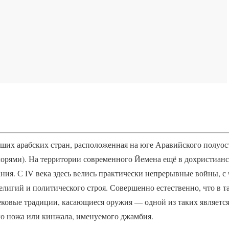
ших арабских стран, расположенная на юге Аравийского полуос
рями). На территории современного Йемена ещё в дохристиан
ния. С IV века здесь велись практически непрерывные войны, с
лигий и политического строя. Совершенно естественно, что в т
ковые традиции, касающиеся оружия — одной из таких являет
о ножа или кинжала, именуемого джамбия.