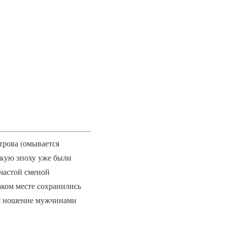
трова (омывается
скую эпоху уже были
 частой сменой
аком месте сохранились
ся ношение мужчинами