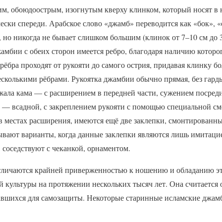
, обоюдоострым, изогнутым кверху клинком, который носят в н
чески спереди. Арабское слово «джамб» переводится как «бок», 
 но никогда не бывает слишком большим (клинок от 7–10 см до 
амбии с обеих сторон имеется ребро, благодаря наличию которог
ёбра проходят от рукояти до самого острия, придавая клинку б
есколькими рёбрами. Рукоятка джамбии обычно прямая, без гард
нжала кама — с расширением в передней части, сужением посре
— всадной, с закреплением рукояти с помощью специальной смо
 в местах расширения, имеются ещё две заклепки, смонтированн
 Бывают варианты, когда данные заклепки являются лишь имитаци
 соседствуют с чеканкой, орнаментом.
тличаются крайней приверженностью к ношению и обладанию э
й культуры на протяжении нескольких тысяч лет. Она считается
авшихся для самозащиты. Некоторые старинные исламские джамб