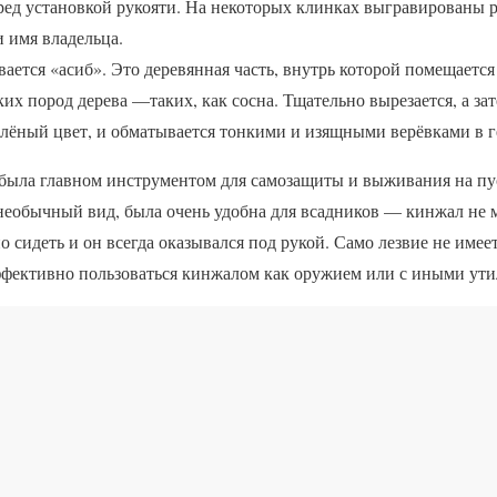
ед установкой рукояти. На некоторых клинках выгравированы 
и имя владельца.
ется «асиб». Это деревянная часть, внутрь которой помещается
ких пород дерева —таких, как сосна. Тщательно вырезается, а з
елёный цвет, и обматывается тонкими и изящными верёвками в г
 была главном инструментом для самозащиты и выживания на п
необычный вид, была очень удобна для всадников — кинжал не м
 сидеть и он всегда оказывался под рукой. Само лезвие не имеет
ффективно пользоваться кинжалом как оружием или с иными ут