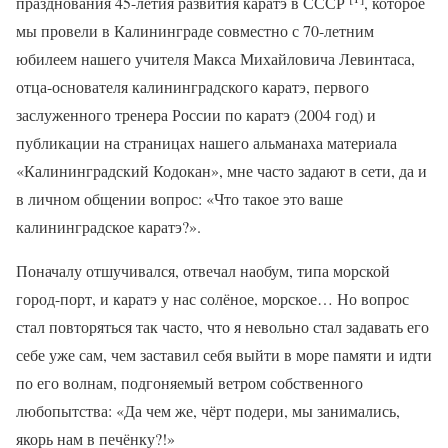
празднования 45-летия развития каратэ в СССР
, которое
мы провели в Калининграде совместно с 70-летним
юбилеем нашего учителя Макса Михайловича Левинтаса,
отца-основателя калининградского каратэ, первого
заслуженного тренера России по каратэ (2004 год) и
публикации на страницах нашего альманаха материала
«Калининградский Кодокан», мне часто задают в сети, да и
в личном общении вопрос: «Что такое это ваше
калининградское каратэ?».
Поначалу отшучивался, отвечал наобум, типа морской
город-порт, и каратэ у нас солёное, морское… Но вопрос
стал повторяться так часто, что я невольно стал задавать его
себе уже сам, чем заставил себя выйти в море памяти и идти
по его волнам, подгоняемый ветром собственного
любопытства: «Да чем же, чёрт подери, мы занимались,
якорь нам в печёнку?!»