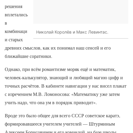
решения
вплетались
в
комбинаци
Николай Королёв и Макс Левинтас.
и старых
древних смыслов, как их понимал наш сенсей и его
ближайшие соратники.
Однако, при всём романтизме моряк ещё и математик,
человек-калькулятор, знающий и любящий магию цифр и
точных расчётов. В кабинете навигации у нас висел плакат
с изречением М.В. Ломоносова: «Математику уже затем
учить надо, что она ум в порядок приводит».
Вроде это было общее для всего СССР советское каратэ,
формировавшееся учителем учителей — Штурминым
Алексеем Борисовичем и его командой, на базе школы