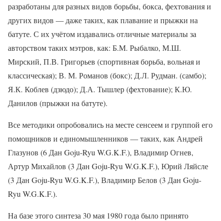
разработаны для разных видов борьбы, бокса, фехтования и
других видов — даже таких, как плавание и прыжки на
батуте. С их учётом издавались отличные материалы за
авторством таких мэтров, как: Б.М. Рыбалко, М.Ш.
Мирский, П.В. Григорьев (спортивная борьба, вольная и
классическая); В. М. Романов (бокс); Д.Л. Рудман. (самбо);
Я.К. Коблев (дзюдо); Д.А. Тышлер (фехтование); К.Ю.
Данилов (прыжки на батуте).
Все методики опробовались на месте сенсеем и группой его
помощников и единомышленников — таких, как Андрей
Глазунов (6 Дан Goju-Ryu W.G.K.F.), Владимир Огнев,
Артур Михайлов (3 Дан Goju-Ryu W.G.K.F.), Юрий Ляйсле
(3 Дан Goju-Ryu W.G.K.F.), Владимир Белов (3 Дан Goju-
Ryu W.G.K.F.).
На базе этого синтеза 30 мая 1980 года было принято