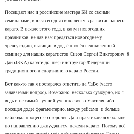
Посещают нас и российские мастера БИ со своими
семинарами, внося сегодня свою лепту в развитие нашего
каратэ. В начале этого года, в канун новогодних
праздников, не дав нам предаться новогоднему
чревоугодию, вытащив в додзё провёл великолепный
семинар для наших каратистов Сизов Сергей Викторович, 8
Дан (JSKA) карате-до, шеф-инструктор Федерации
традиционного и спортивного каратэ России.
Вот как-то так я постарался ответить на ЧаВо (часто
задаваемый вопрос). Возможно, несколько сумбурно, но я
ведь и не самый лучший ученик своего Учителя, ибо
посещал додзё фрагментарно, между рейсами, и больше
наблюдал процесс со стороны. Да и практиковался больше
по направлению джиу-джитсу, нежели каратэ. Потому всё
сказанное есть сугубо мой субъективный взгляд. Кроме