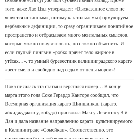
того, даже Лао Цзы утверждает: «Высказанное слово не
является истинным», потому как только мы формулируем
вербальные дефиниции, то сразу ограничиваем понятийное
пространство и отбрасываем много ментальных смыслов,
которые можно почувствовать, но сложно объяснить. И
если глупый пингвин «робко прячет тело жирное в
утёсах…», то умный буревестник калининградского каратэ
«реет смело и свободно над седым от пены морем»!
Пока писалась эта статья и верстался номер… В конце
марта этого года Соке Герардо Канторе сообщил, что
Всемирная организация каратэ Шиншинкан (каратэ,
айкиджуджитсу, кобудо) присвоила Максу Левинтасу 9-й
Дан и дала название направлению каратэ, культивируемого
в Калининграде «Сомейкан». Соответственно, это
определение было добавлено в заголовок статьи…