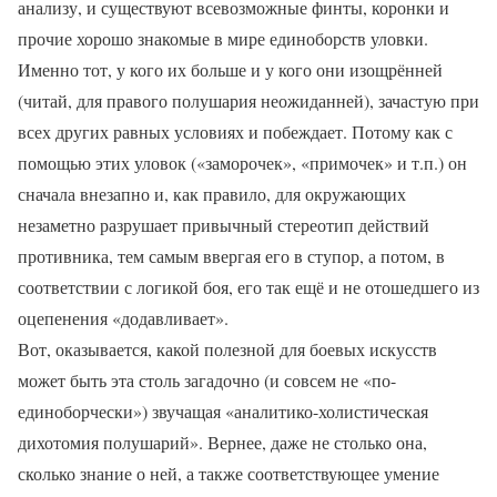
анализу, и существуют всевозможные финты, коронки и
прочие хорошо знакомые в мире единоборств уловки.
Именно тот, у кого их больше и у кого они изощрённей
(читай, для правого полушария неожиданней), зачастую при
всех других равных условиях и побеждает. Потому как с
помощью этих уловок («заморочек», «примочек» и т.п.) он
сначала внезапно и, как правило, для окружающих
незаметно разрушает привычный стереотип действий
противника, тем самым ввергая его в ступор, а потом, в
соответствии с логикой боя, его так ещё и не отошедшего из
оцепенения «додавливает».
Вот, оказывается, какой полезной для боевых искусств
может быть эта столь загадочно (и совсем не «по-
единоборчески») звучащая «аналитико-холистическая
дихотомия полушарий». Вернее, даже не столько она,
сколько знание о ней, а также соответствующее умение