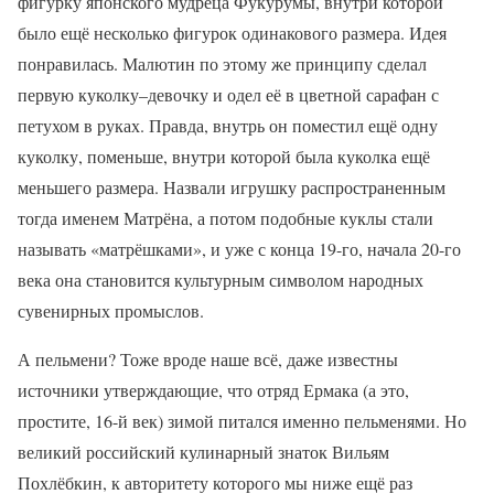
фигурку японского мудреца Фукурумы, внутри которой
было ещё несколько фигурок одинакового размера. Идея
понравилась. Малютин по этому же принципу сделал
первую куколку–девочку и одел её в цветной сарафан с
петухом в руках. Правда, внутрь он поместил ещё одну
куколку, поменьше, внутри которой была куколка ещё
меньшего размера. Назвали игрушку распространенным
тогда именем Матрёна, а потом подобные куклы стали
называть «матрёшками», и уже с конца 19-го, начала 20-го
века она становится культурным символом народных
сувенирных промыслов.
А пельмени? Тоже вроде наше всё, даже известны
источники утверждающие, что отряд Ермака (а это,
простите, 16-й век) зимой питался именно пельменями. Но
великий российский кулинарный знаток Вильям
Похлёбкин, к авторитету которого мы ниже ещё раз