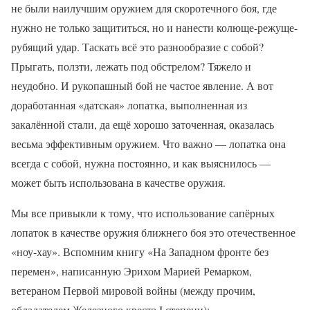
не были наилучшим оружием для скоротечного боя, где
нужно не только защититься, но и нанести колюще-режуще-
рубящий удар. Таскать всё это разнообразие с собой?
Прыгать, ползти, лежать под обстрелом? Тяжело и
неудобно. И рукопашный бой не частое явление. А вот
доработанная «датская» лопатка, выполненная из
закалённой стали, да ещё хорошо заточенная, оказалась
весьма эффективным оружием. Что важно — лопатка она
всегда с собой, нужна постоянно, и как выяснилось —
может быть использована в качестве оружия.
Мы все привыкли к тому, что использование сапёрных
лопаток в качестве оружия ближнего боя это отечественное
«ноу-хау». Вспомним книгу «На Западном фронте без
перемен», написанную Эрихом Марией Ремарком,
ветераном Первой мировой войны (между прочим,
обладателем Железного креста I степени):