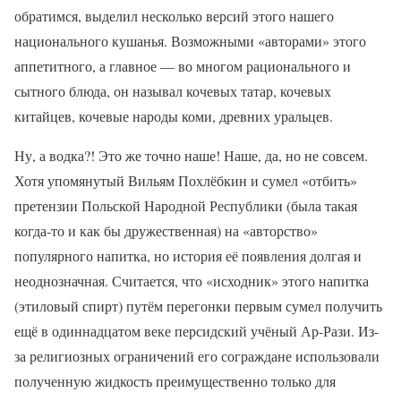
обратимся, выделил несколько версий этого нашего
национального кушанья. Возможными «авторами» этого
аппетитного, а главное — во многом рационального и
сытного блюда, он называл кочевых татар, кочевых
китайцев, кочевые народы коми, древних уральцев.
Ну, а водка?! Это же точно наше! Наше, да, но не совсем.
Хотя упомянутый Вильям Похлёбкин и сумел «отбить»
претензии Польской Народной Республики (была такая
когда-то и как бы дружественная) на «авторство»
популярного напитка, но история её появления долгая и
неоднозначная. Считается, что «исходник» этого напитка
(этиловый спирт) путём перегонки первым сумел получить
ещё в одиннадцатом веке персидский учёный Ар-Рази. Из-
за религиозных ограничений его сограждане использовали
полученную жидкость преимущественно только для