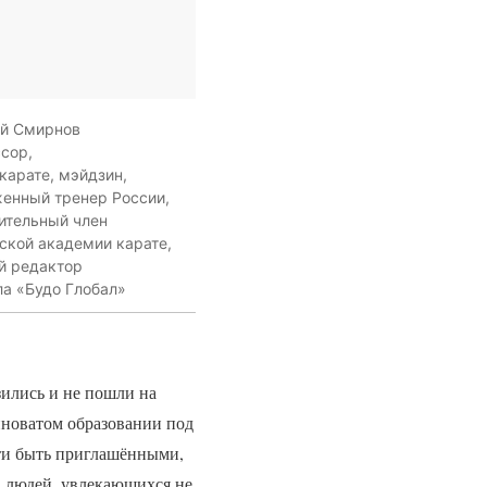
й Смирнов
сор,
 карате, мэйдзин,
енный тренер России,
ительный член
ской академии карате,
й редактор
а «Будо Глобал»
зились и не пошли на
нноватом образовании под
сти быть приглашёнными,
а людей, увлекающихся не