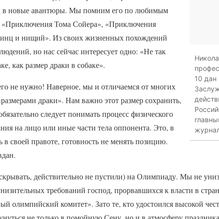
ал в новые авантюры. Мы помним его по любимым
— «Приключения Тома Сойера», «Приключения
ринц и нищий». Из своих жизненных похождений
юдений, но нас сейчас интересует одно: «Не так
Никола
ке, как размер драки в собаке».
профес
10 дан
его не нужно! Наверное, мы и отличаемся от многих
Заслуж
 «размерами драки». Нам важно этот размер сохранить,
действ
Россий
обязательно следует понимать процесс физического
главны
ния на лицо или иные части тела оппонента. Это, в
журнал
ь в своей правоте, готовность не менять позицию.
вдан.
 скрывать, действительно не пустили) на Олимпиаду. Мы не уни
низительных требований господ, прорвавшихся к власти в стра
й олимпийский комитет». Зато те, кто удостоился высокой че
унуться не только в помойную Сену, но и в атмосферу праздник