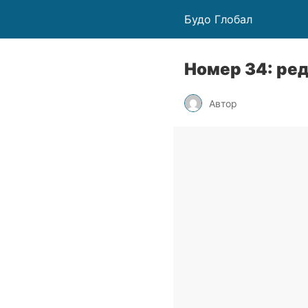
Будо Глобал
Номер 34: ре
Автор