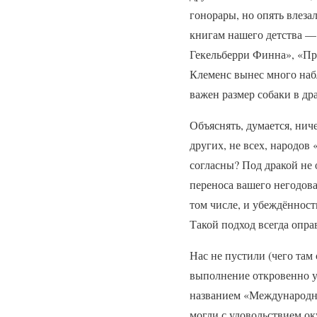
гонорары, но опять влез
книгам нашего детства 
Гекельберри Финна», «П
Клеменс вынес много набл
важен размер собаки в дра
Объяснять, думается, нич
других, не всех, народов
согласны? Под дракой не 
переноса вашего негодова
том числе, и убеждённост
Такой подход всегда опра
Нас не пустили (чего там
выполнение откровенно у
названием «Международны
могли с удовольствием ок