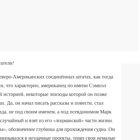
татели!
еверо-Американских соединённых штатах, как тогда
ин, что характерно, американец по имени Сэмюэл
й историей, некоторые эпизоды которой он позже
ах. Да, он начал писать рассказы и повести, стал
да, не под своим именем, а под псевдонимом Марк
случайный и взят из его «лоцманской» части жизни.
ва», обозначение глубины для прохождения судна. Он
ввязывался в неудачные проекты, терял свои немалые