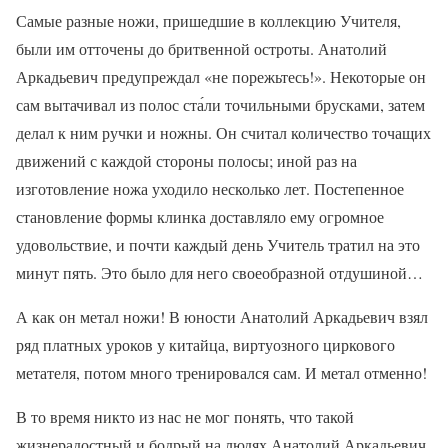
Самые разные ножи, пришедшие в коллекцию Учителя,
были им отточены до бритвенной остроты. Анатолий
Аркадьевич предупреждал «не порежьтесь!». Некоторые он
сам вытачивал из полос ста́ли точильными брусками, затем
делал к ним ручки и ножны. Он считал количество точащих
движений с каждой стороны полосы; иной раз на
изготовление ножа уходило несколько лет. Постепенное
становление формы клинка доставляло ему огромное
удовольствие, и почти каждый день Учитель тратил на это
минут пять. Это было для него своеобразной отдушиной…
А как он метал ножи! В юности Анатолий Аркадьевич взял
ряд платных уроков у китайца, виртуозного циркового
метателя, потом много тренировался сам. И метал отменно!
В то время никто из нас не мог понять, что такой
жизнерадостный и бодрый на людях Анатолий Аркадьевич