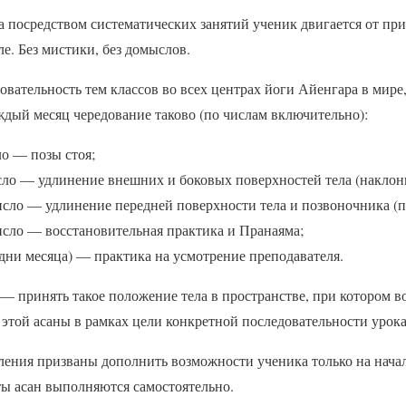
а посредством систематических занятий ученик двигается от п
е. Без мистики, без домыслов.
овательность тем классов во всех центрах йоги Айенгара в мире
ждый месяц чередование таково (по числам включительно):
сло — позы стоя;
число — удлинение внешних и боковых поверхностей тела (наклон
 число — удлинение передней поверхности тела и позвоночника (
 число — восстановительная практика и Пранаяма;
 дни месяца) — практика на усмотрение преподавателя.
— принять такое положение тела в пространстве, при котором 
этой асаны в рамках цели конкретной последовательности урока
ения призваны дополнить возможности ученика только на нач
ты асан выполняются самостоятельно.