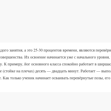
ого занятия, а это 25-30 процентов времени, являются перевёр
овершенства. Их освоение начинается уже с начального уровня,
. К примеру, йог основного класса спокойно работает в ширшаса
не (стойке на плечах) десять — двадцать минут. Работает — вып
не. Как только ученик начинает осваивать перевёрнутые позы, ег