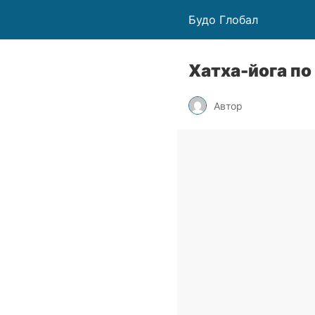
Будо Глобал
Хатха-йога по
Автор