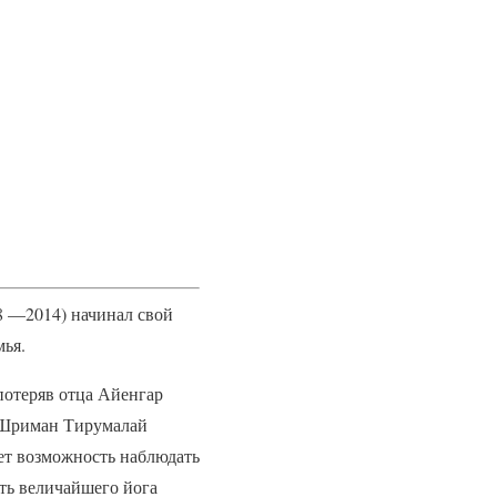
 —2014) начинал свой
мья.
потеряв отца Айенгар
и Шриман Тирумалай
ет возможность наблюдать
уть величайшего йога