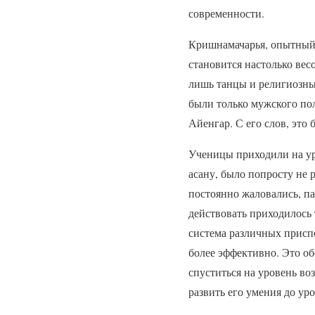
современности.
Кришнамачарья, опытный 
становится настолько вес
лишь танцы и религиозны
были только мужского по
Айенгар. С его слов, это
Ученицы приходили на уро
асану, было попросту не
постоянно жаловались, па
действовать приходилось
система различных присп
более эффективно. Это о
спуститься на уровень во
развить его умения до ур