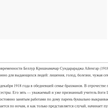
овременности Беллур Кришнамачар Сундарараджа Айенгар (1918
нно для выдающихся людей: лишения, голод, болезни, чужая се
декабря 1918 года в обедневшей семье брахманов. В отрочестве 
 сестры. Его зять — уважаемый и уже признанный учитель йог
остоянно занятым работами по дому парень буквально выкраива
ается по ночам, и как только представляется случай, начинает п