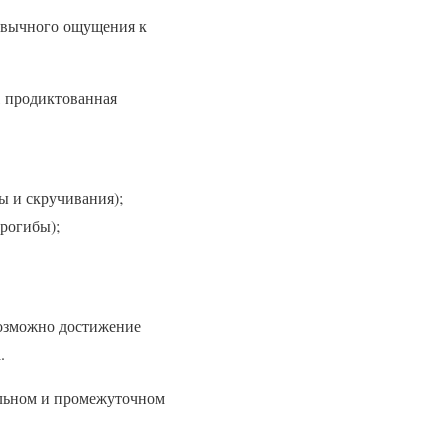
ривычного ощущения к
, продиктованная
ы и скручивания);
прогибы);
возможно достижение
.
альном и промежуточном