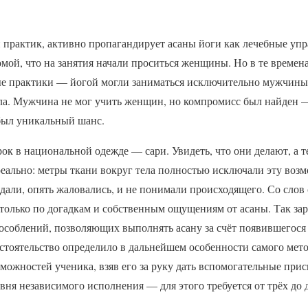
практик, активно пропагандирует асаны йоги как лечебные упр
омой, что на занятия начали проситься женщины. Но в те време
е практики — йогой могли заниматься исключительно мужчины,
ла. Мужчина не мог учить женщин, но компромисс был найден 
 был уникальный шанс.
к в национальной одежде — сари. Увидеть, что они делают, а 
 реально: метры ткани вокруг тела полностью исключали эту во
дали, опять жаловались, и не понимали происходящего. Со слов
 только по догадкам и собственным ощущениям от асаны. Так за
особлений, позволяющих выполнять асану за счёт появившегося 
бстоятельство определило в дальнейшем особенности самого мет
зможностей ученика, взяв его за руку дать вспомогательные прис
овня независимого исполнения — для этого требуется от трёх до 