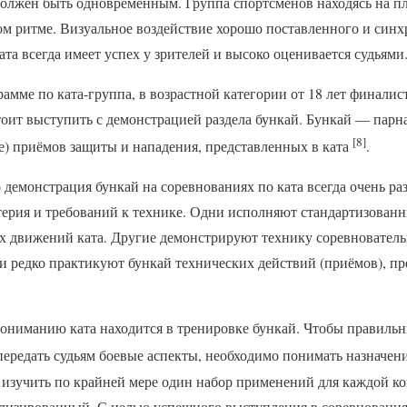
должен быть одновременным. Группа спортсменов находясь на п
ном ритме. Визуальное воздействие хорошо поставленного и син
та всегда имеет успех у зрителей и высоко оценивается судьями
амме по ката-группа, в возрастной категории от 18 лет финали
тоит выступить с демонстрацией раздела бункай. Бункай — парн
[8]
) приёмов защиты и нападения, представленных в ката
.
 демонстрация бункай на соревнованиях по ката всегда очень р
терия и требований к технике. Одни исполняют стандартизован
 движений ката. Другие демонстрируют технику соревнователь
и редко практикуют бункай технических действий (приёмов), п
пониманию ката находится в тренировке бункай. Чтобы правиль
 передать судьям боевые аспекты, необходимо понимать назначе
изучить по крайней мере один набор применений для каждой к
лизированный. С целью успешного выступления в соревновани