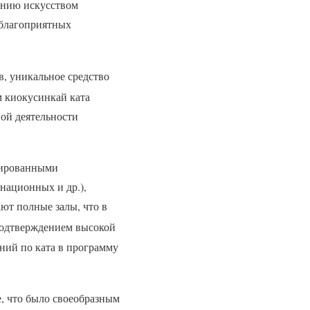
ению искусством
еблагоприятных
, уникальное средство
м киокусинкай ката
ой деятельности
цированными
национных и др.),
ют полные залы, что в
Подтверждением высокой
ний по ката в программу
е, что было своеобразным