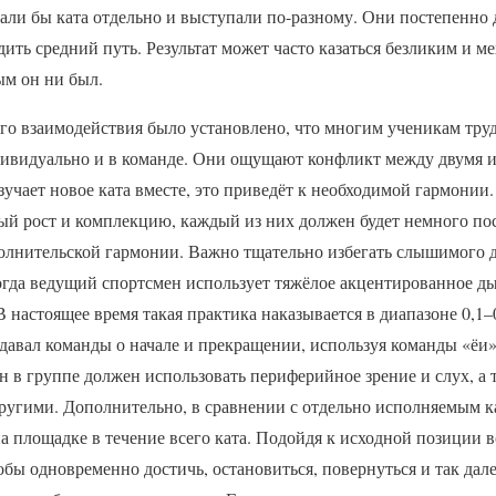
лали бы ката отдельно и выступали по-разному. Они постепенно
дить средний путь. Результат может часто казаться безликим и 
м он ни был.
ого взаимодействия было установлено, что многим ученикам тру
ндивидуально и в команде. Они ощущают конфликт между двумя 
изучает новое ката вместе, это приведёт к необходимой гармонии.
й рост и комплекцию, каждый из них должен будет немного пос
олнительской гармонии. Важно тщательно избегать слышимого д
ногда ведущий спортсмен использует тяжёлое акцентированное д
 настоящее время такая практика наказывается в диапазоне 0,1–0
авал команды о начале и прекращении, используя команды «ёи» 
н в группе должен использовать периферийное зрение и слух, а
другими. Дополнительно, в сравнении с отдельно исполняемым к
на площадке в течение всего ката. Подойдя к исходной позиции в
тобы одновременно достичь, остановиться, повернуться и так да