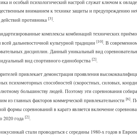
ника и особый психологический настрой служат ключом к овлад
ущественным вниманием к технике защиты и предупреждению н
[3]
 действий противника
.
ндартизированные комплексы комбинаций технических приёмов
[10]
я всей дальневосточной культурной традиции
. В современно
новательных дисциплин. Данный уникальный вид соревновательн
[2]
видуальный вид спортивного единоборства
.
 зрителей привлекает демонстрация проявления высококвалифи
ных психомоторных способностей (скоростных, силовых, коорди
олютному большинству людей. Поэтому эти соревнования собира
[6]
дним из главных факторов коммерческой привлекательности
. 
ной формы соревнований в каратэ является включение соревнова
[2]
о 2020 года
.
иокусинкай стали проводиться с середины 1980-х годов в Европ