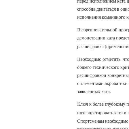
перед исполнением ката 
способна двигаться в од
исполнения командного ка
В соревновательной прогр
демонстрации ката предс
расшифровка (применение
Необходимо отметить, что
общего технического кри
расшифровкой конкретных
с элементами акробатики 
заявленных ката.
Ключ к более глубокому 
интерпретировать ката и
Спортсменам необходимо 
предпочтительно персона