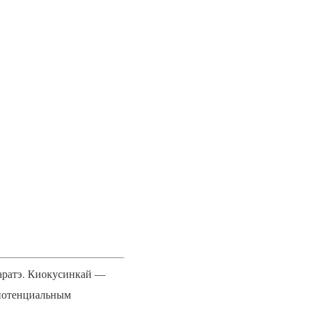
каратэ. Киокусинкай —
 потенциальным