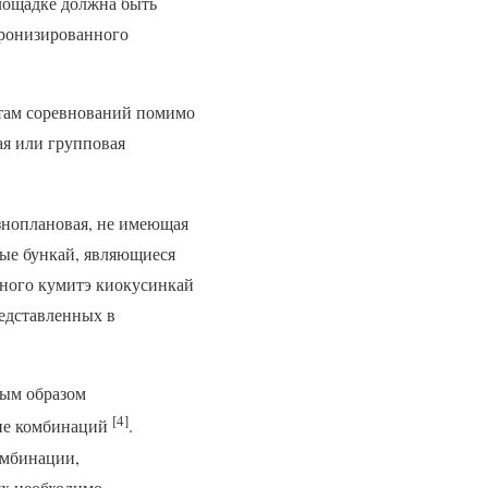
лощадке должна быть
хронизированного
.
стам соревнований помимо
ая или групповая
азноплановая, не имеющая
ные бункай, являющиеся
ного кумитэ киокусинкай
редставленных в
ным образом
[4]
ние комбинаций
.
омбинации,
ях необходимо