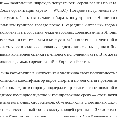
ни — набирающие широкую популярность соревнования по ката 
оюза организаций каратэ — WUKO). Позднее выступления по к
иокусинкай, а также начали набирать популярность в Японии и 
гламенты турниров гораздо позже. С середины «нулевых» годов 
включена и в программу международных соревнований в Япони
реформации системы ката в киокусинкай и внесения изменений в
по настоящее время соревнования в дисциплине ката-группа в Яп
ивных критериев оценки группового исполнения ката. В то же в
одятся в рамках соревнований в Европе и России.
ина ката-группа в киокусинкай увеличила свою популярность с 
ссийский классификатор видов спорта и по ней стали проводит
 образом, сдвиг в сторону поддержки практики и соревнований в
одимое командное чувство и тренировочную среду — столь важн
онтингента юных спортсменов, обучающихся в спортивных школ
ен количественный состав выступающей группы — 3 человека 
х в Японии состав группы, варьировался от 3 до 5 человек, пр