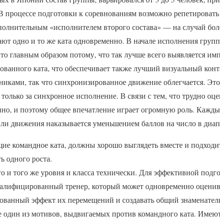
 В процессе подготовки к соревнованиям возможно репетировать
полнительным «исполнителем второго состава» — на случай боле
ают одно и то же ката одновременно. В начале исполнения групп
Это главным образом потому, что так лучше всего выявляется им
ованного ката, что обеспечивает также лучший визуальный конт
никами, так что синхронизированное движение облегчается. Это
только за синхронное исполнение. В связи с тем, что трудно оце
но, и поэтому общее впечатление играет огромную роль. Кажд
и движения наказывается уменьшением баллов на число в диапаз
е командное ката, должны хорошо выглядеть вместе и подходит
ь одного роста.
го и того же уровня и класса технически. Для эффективной подг
валифицированный тренер, который может одновременно оценива
ованный эффект их перемещений и создавать общий знаменатель 
е один из мотивов, выдвигаемых против командного ката. Имеют