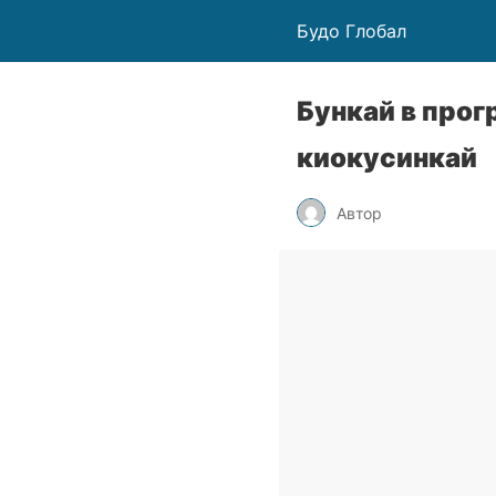
Будо Глобал
Бункай в прог
киокусинкай
Автор