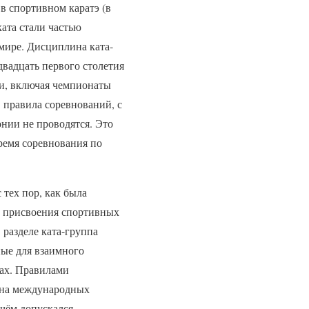
в спортивном каратэ (в
ата стали частью
мире. Дисциплина ката-
двадцать первого столетия
и, включая чемпионаты
 правила соревнований, с
онии не проводятся. Это
ремя соревнования по
тех пор, как была
ь присвоения спортивных
 разделе ката-группа
ые для взаимного
ах. Правилами
(на международных
ичём допускался