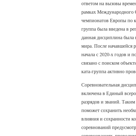
ответом на вызовы време
рамках Международного С
чемпионатов Европы по к
группа была введена в ре
данная дисциплина была 
мира. После начавшейся 
начала с 2020-х годов и 
связано с поиском объект
ката-группа активно пров
Соревновательная дисципл
включена в Единый всеро
разрядов и званий. Таким
поможет сохранить необх
влияния и сохранности к
соревнований предусмотр
соревнованиях, проводимы