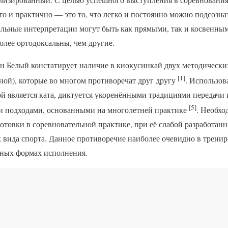
то и практично — это то, что легко и постоянно можно подсозн
льные интерпретации могут быть как прямыми, так и косвенны
лее ортодоксальны, чем другие.
н Белый констатирует наличие в киокусинкай двух методически
[1]
ной), которые во многом противоречат друг другу
. Использо
ой является ката, диктуется укоренёнными традициями передач
[5]
и подходами, основанными на многолетней практике
. Необхо
товки в соревновательной практике, при её слабой разработанн
к вида спорта. Данное противоречие наиболее очевидно в тренир
ьных формах исполнения.