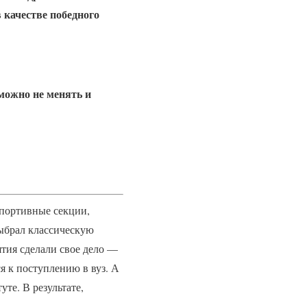
 качестве победного
 можно не менять и
спортивные секции,
выбрал классическую
ятия сделали свое дело —
я к поступлению в вуз. А
те. В результате,