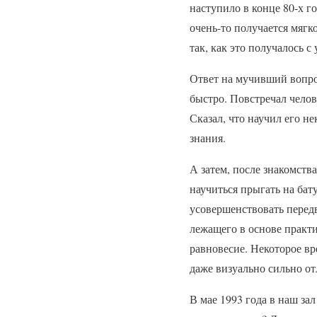
наступило в конце 80-х г
очень-то получается мяг
так, как это получалось с
Ответ на мучивший вопро
быстро. Повстречал челове
Сказал, что научил его н
знания.
А затем, после знакомств
научиться прыгать на бат
усовершенствовать передв
лежащего в основе практ
равновесие. Некоторое вр
даже визуально сильно о
В мае 1993 года в наш за