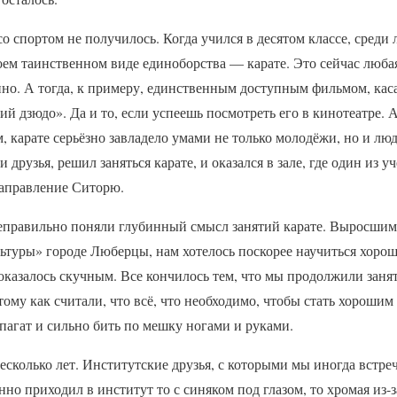
со спортом не получилось. Когда учился в десятом классе, среди
коем таинственном виде единоборства — карате. Это сейчас люб
нно. А тогда, к примеру, единственным доступным фильмом, ка
ий дзюдо». Да и то, если успеешь посмотреть его в кинотеатре.
, карате серьёзно завладело умами не только молодёжи, но и лю
 друзья, решил заняться карате, и оказался в зале, где один из 
направление Ситорю.
неправильно поняли глубинный смысл занятий карате. Выросшим
туры» городе Люберцы, нам хотелось поскорее научиться хорошо
казалось скучным. Все кончилось тем, что мы продолжили занят
ому как считали, что всё, что необходимо, чтобы стать хорошим
шпагат и сильно бить по мешку ногами и руками.
сколько лет. Институтские друзья, с которыми мы иногда встреча
нно приходил в институт то с синяком под глазом, то хромая из-з