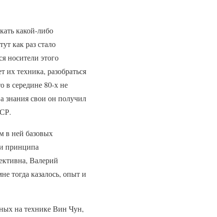
скать какой-либо
ут как раз стало
ся носители этого
т их техника, разобраться
о в середине 80-х не
а знания свои он получил
ССР.
м в ней базовых
 и принципа
фективна, Валерий
не тогда казалось, опыт и
нных на технике Вин Чун,