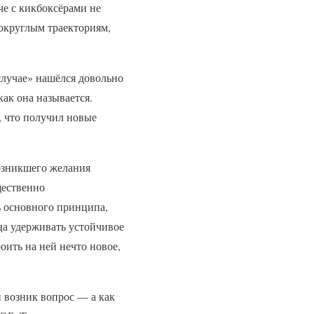
че с кикбоксёрами не
округлым траекториям,
случае» нашёлся довольно
как она называется.
е, что получил новые
возникшего желания
щественно
ь основного принципа,
ца удерживать устойчивое
оить на ней нечто новое,
 возник вопрос — а как