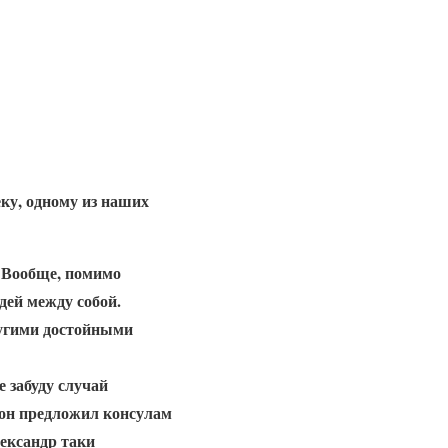
ку, одному из наших
 Вообще, помимо
дей между собой.
ругими достойными
 забуду случай
д он предложил консулам
лександр таки