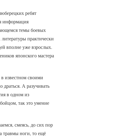
 люберецких ребят
ая информация
сающемся темы боевых
 А литературы практически
дей вполне уже взрослых.
учеников японского мастера
 в известном своими
 драться. А разучивать
ия в одном из
 бойцом, так это умение
емся, смеясь, до сих пор
а травмы ноги, то ещё