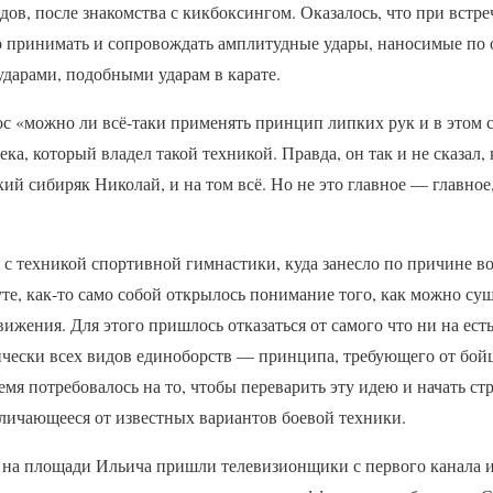
одов, после знакомства с кикбоксингом. Оказалось, что при встре
ко принимать и сопровождать амплитудные удары, наносимые по 
 ударами, подобными ударам в карате.
с «можно ли всё-таки применять принцип липких рук и в этом 
ка, который владел такой техникой. Правда, он так и не сказал, 
екий сибиряк Николай, и на том всё. Но не это главное — главно
а с техникой спортивной гимнастики, куда занесло по причине 
уте, как-то само собой открылось понимание того, как можно су
ижения. Для этого пришлось отказаться от самого что ни на ест
ически всех видов единоборств — принципа, требующего от бой
емя потребовалось на то, чтобы переварить эту идею и начать стр
тличающееся от известных вариантов боевой техники.
л на площади Ильича пришли телевизионщики с первого канала и