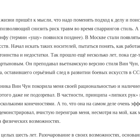
й жизни пришёл к мысли, что надо поменять подход к делу и пои
позволяющий снизить риск травм во время спаррингов стиль. А т
нфу (термин «ушу» появился позднее). В Москве стали появлять
тв. Начал искать таких носителей, пытаться понять, как работае
тоинства и недостатки. Так прошло ещё несколько лет, пока где-т
артыновым. Он преподавал вьетнамскую версию стиля Вин Чун, 
а, оставившего серьёзный след в развитии боевых искусств в С
ехника Вин Чун покорила меня своей рациональностью и наличие
этого даже не подозревал. В частности, принципа «липких рук»
колькими конечностями. А то, что она на самом деле очень эф
емонстрировал, вчистую переиграв меня, несмотря на мой, как м
в физических возможностях.
 целых шесть лет. Разочарование в своих возможностях, основа