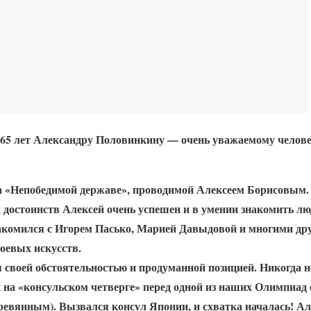
 65 лет Александру Половинкину — очень уважаемому челове
а «Непобедимой державе», проводимой Алексеем Борисовым.
 достоинств Алексей очень успешен и в умении знакомить лю
накомился с Игорем Пасько, Марией Давыдовой и многими д
оевых искусств.
 своей обстоятельностью и продуманной позицией. Никогда не
ак на «консульском четверге» перед одной из наших Олимпиа
еревянным). Вызвался консул Японии, и схватка началась! А