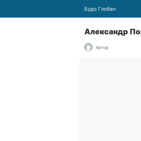
Будо Глобал
Александр По
Автор