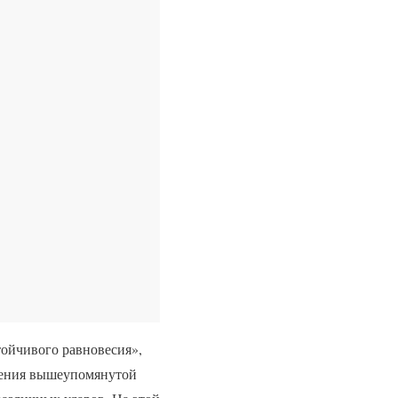
тойчивого равновесия»,
рения вышеупомянутой