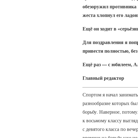
обезоружил противника 
жеста хлопнул его ладон
Ещё он ходит в «серьёзн
Для поздравления я попр
привести полностью, без
Ещё раз — с юбилеем, А
Главный редактор
Спортом я начал занимать
разнообразие которых был
борьбу. Наверное, потому
к восьмому классу выгляд
с девятого класса по веч
времени на борьбу уже не