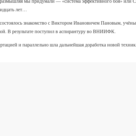
е размышляя мы придумали — «система эффективного боя» или СЭ
ридцать лет…
 состоялось знакомство с Виктором Ивановичем Пановым, учён
кой. В результате поступил в аспирантуру во ВНИИФК.
ертацией и параллельно шла дальнейшая доработка новой техник